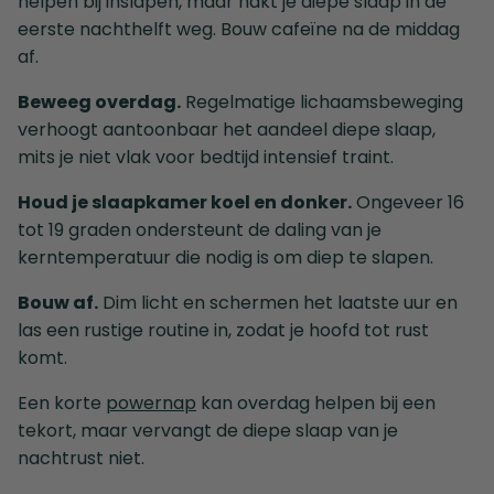
helpen bij inslapen, maar hakt je diepe slaap in de
eerste nachthelft weg. Bouw cafeïne na de middag
af.
Beweeg overdag.
Regelmatige lichaamsbeweging
verhoogt aantoonbaar het aandeel diepe slaap,
mits je niet vlak voor bedtijd intensief traint.
Houd je slaapkamer koel en donker.
Ongeveer 16
tot 19 graden ondersteunt de daling van je
kerntemperatuur die nodig is om diep te slapen.
Bouw af.
Dim licht en schermen het laatste uur en
las een rustige routine in, zodat je hoofd tot rust
komt.
Een korte
powernap
kan overdag helpen bij een
tekort, maar vervangt de diepe slaap van je
nachtrust niet.