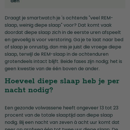
den
Draagt je smartwatch je 's ochtends "veel REM-
slaap, weinig diepe slaap" voor? Dat komt vaak
doordat diepe slaap zich in de eerste uren afspeelt
en gevoelig is voor verstoring. Ga je te laat naar bed
of slaap je onrustig, dan mis je juist die vroege diepe
slaap, terwijl de REM-slaap in de ochtenduren
grotendeels intact blijft. Beide fases zijn nodig; het is
geen kwestie van de één boven de ander.
Hoeveel diepe slaap heb je per
nacht nodig?
Een gezonde volwassene heeft ongeveer 13 tot 23
procent van de totale slaaptijd aan diepe slaap
nodig. Bij een nacht van zeven à acht uur komt dat
neer op grofweg één tot twee uur diepe slaap. De