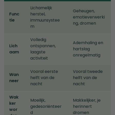
Lichamelijk
Geheugen,
Func
herstel,
emotieverwerki
tie
immuunsystee
ng, dromen
m
Volledig
Ademhaling en
Lich
ontspannen,
hartslag
aam
laagste
onregelmatig
activiteit
Vooral eerste
Vooral tweede
Wan
helft van de
helft van de
neer
nacht
nacht
Wak
Moeilijk,
Makkelijker, je
ker
gedesoriënteer
herinnert
wor
d
dromen