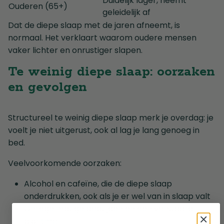
Duidelijk lager, neemt
Ouderen (65+)
geleidelijk af
Dat de diepe slaap met de jaren afneemt, is
normaal. Het verklaart waarom oudere mensen
vaker lichter en onrustiger slapen.
Te weinig diepe slaap: oorzaken
en gevolgen
Structureel te weinig diepe slaap merk je overdag: je
voelt je niet uitgerust, ook al lag je lang genoeg in
bed.
Veelvoorkomende oorzaken:
Alcohol en cafeïne, die de diepe slaap
onderdrukken, ook als je er wel van in slaap valt
Onregelmatige bedtijden en een verstoord
bioritme