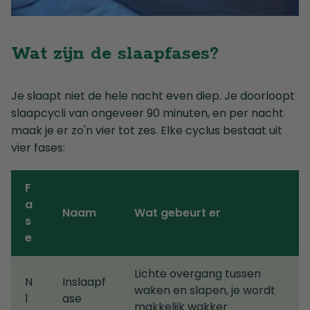
Wat zijn de slaapfases?
Je slaapt niet de hele nacht even diep. Je doorloopt
slaapcycli van ongeveer 90 minuten, en per nacht
maak je er zo'n vier tot zes. Elke cyclus bestaat uit
vier fases:
F
a
Naam
Wat gebeurt er
s
e
Lichte overgang tussen
N
Inslaapf
waken en slapen, je wordt
1
ase
makkelijk wakker