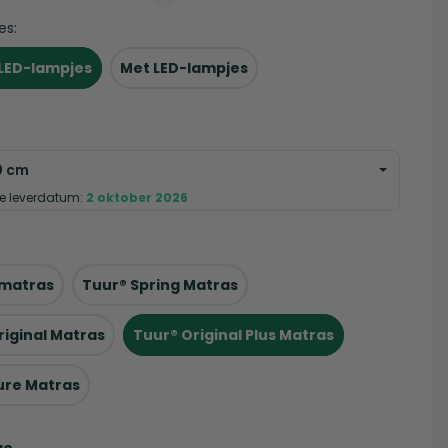
es:
LED-lampjes
Met LED-lampjes
0 cm
e leverdatum:
2 oktober 2026
 matras
Tuur® Spring Matras
riginal Matras
Tuur® Original Plus Matras
ure Matras