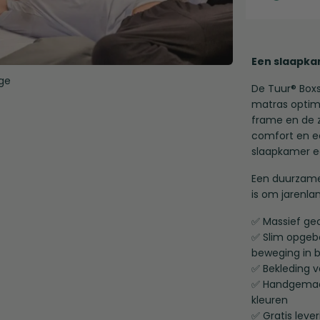
Een slaapkam
De Tuur® Box
matras optima
frame en de z
comfort en ee
slaapkamer ee
Een duurzame
is om jarenlan
✅ Massief gec
✅ Slim opgeb
beweging in 
✅ Bekleding v
✅ Handgemaakt
kleuren
✅ Gratis leve