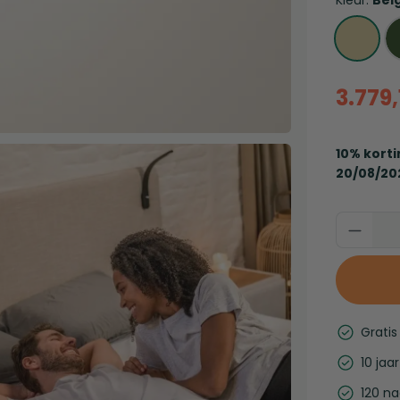
Kleur:
Bei
3.779,
10% korti
20/08/20
Gratis
10 jaa
120 n