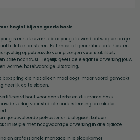
er begint bij een goede basis.
spring is een duurzame boxspring die werd ontworpen om je
al te laten presteren. Het massief gecertificeerde houten
orgvuldig opgebouwde vering zorgen voor stabiliteit,
n stille nachtrust. Tegelijk geeft de elegante afwerking jouw
n warme, hotelwaardige uitstraling.
 boxspring die niet alleen mooi oogt, maar vooral gemaakt
g heerlijk op te slapen.
ertificeerd hout voor een sterke en duurzame basis
ouwde vering voor stabiele ondersteuning en minder
bed
an gerecycleerde polyester en biologisch katoen
 in België met hoogwaardige afwerking in drie tijdloze
ring en professionele montage in je slaapkamer