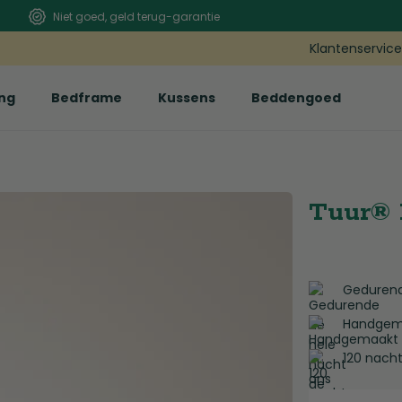
Niet goed, geld terug-garantie
Klantenservic
ng
Bedframe
Kussens
Beddengoed
Tuur® 
Gedurend
Handgemaa
120 nacht