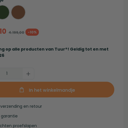
ge
10
-10%
4.199,00
ng op alle producten van Tuur®! Geldig tot en met
26
In het winkelmandje
 verzending en retour
r garantie
achten proefslapen