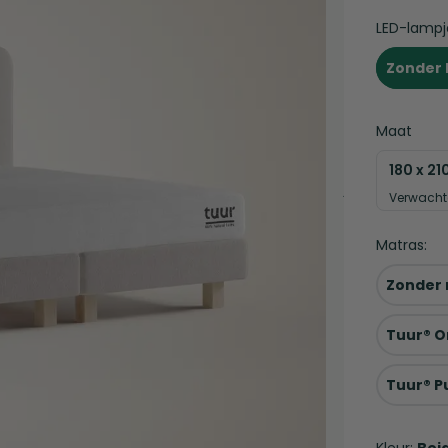
LED-lampj
Zonder 
Maat
180 x 21
Verwacht
Matras:
Zonder
Tuur® O
Tuur® P