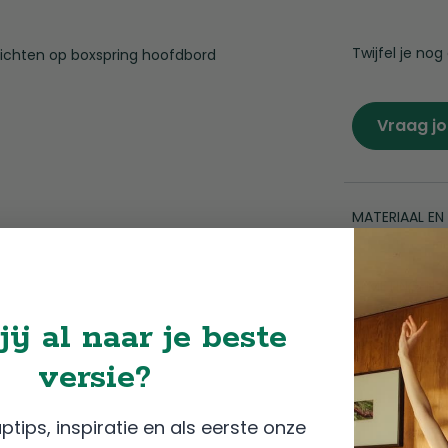
Twijfel je nog
Vraag jo
MATERIAAL EN
AFMETINGEN 
jij al naar je beste
SPECIFICATIES
versie?
tips, inspiratie en als eerste onze