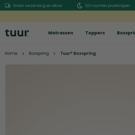
Gratis verzending en retour
120 nachten proefslapen
Matrassen
Toppers
Boxspri
Home
Boxspring
Tuur® Boxspring