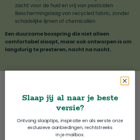
zacht voor de huid en vrij van pesticiden
Beschermingslaag van recycled fabric, zonder
schadelijke lijmen of chemicaliën
Een duurzame boxspring die niet alleen
comfortabel slaapt, maar ook ontworpen is om
langdurig te presteren, nacht na nacht.
Slaap jij al naar je beste
versie?
Ontvang slaaptips, inspiratie en als eerste onze
exclusieve aanbiedingen, rechtstreeks
in je mailbox.