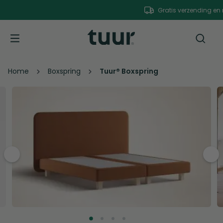
Gratis verzending en retour
Home
Boxspring
Tuur® Boxspring
pre
nex
v
t