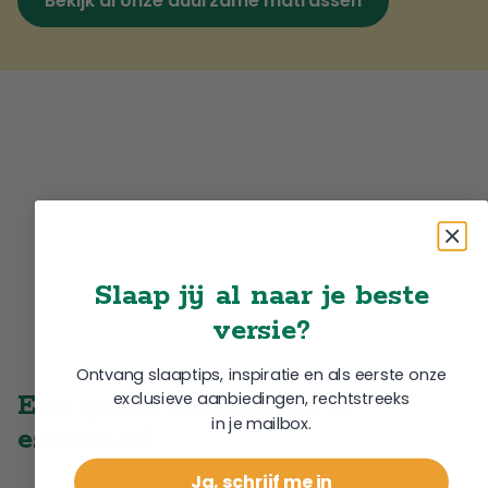
Bekijk al onze duurzame matrassen
Slaap jij al naar je beste
versie?
Ontvang slaaptips, inspiratie en als eerste onze
exclusieve aanbiedingen, rechtstreeks
Een goede bedbodem is
in je mailbox.
essentieel
Ja, schrijf me in