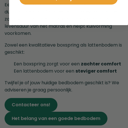
Een kwalitatieve bedbodem is onmisbaar voor een
duurzaam en comfortabel natuurlatex matras. Het
zorgt voor de juiste ondersteuning, verlengt de
levensduur van het matras en helpt kuilvorming
voorkomen.
Zowel een kwalitatieve boxspring als lattenbodem is
geschikt:
Een boxspring zorgt voor een
zachter comfort
Een lattenbodem voor een
steviger comfort
Twijfel je of jouw huidige bedbodem geschikt is? We
adviseren je graag persoonlijk.
Contacteer ons!
Het belang van een goede bedbodem