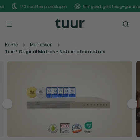
achten proefslapen
Niet goed, geld terug-garantie
Home
Matrassen
Tuur® Original Matras - Natuurlatex matras
pre
nex
v
t