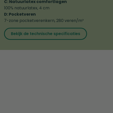
C: Natuurlatex comfortlagen
100% natuurlatex, 4 cm
D: Pocketveren
7-zone pocketverenkern, 280 veren/m²
Bekijk de technische specificaties