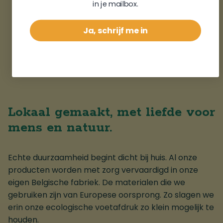
in je mailbox.
Ja, schrijf me in
Lokaal gemaakt, met liefde voor
mens en natuur.
Echte duurzaamheid begint dicht bij huis. Al onze
producten worden met zorg vervaardigd in onze
eigen Belgische fabriek. De materialen die we
gebruiken zijn van Europese oorsprong. Zo slagen we
erin onze ecologische voetafdruk zo klein mogelijk te
houden.