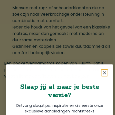
Mensen met rug- of schouderklachten die op
zoek zijn naar veerkrachtige ondersteuning in
combinatie met comfort.
Ieder die houdt van het gevoel van een klassieke
matras, maar dan gemaakt met moderne en
duurzame materialen.
Gezinnen en koppels die zowel duurzaamheid als
comfort belangrijk vinden.
Een pocketveringmatras kopen van Tuur®? Dat is
pas écht natuurlijk. Onze producten beschikken over
verschillende certificaten die dat bewijzen.
Slaap jij al naar je beste
versie?
Ontvang slaaptips, inspiratie en als eerste onze
exclusieve aanbiedingen, rechtstreeks