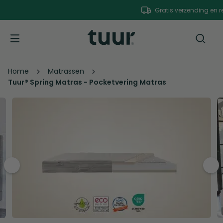
Gratis verzending en retour
Home
Matrassen
Tuur® Spring Matras - Pocketvering Matras
pre
nex
v
t