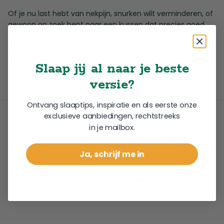
Of je nu last hebt van nekpijn, snurken wilt verminderen, of
gewoon op zoek bent naar een kussen dat precies goed
aanvoelt, het Tuur® Kussenverhoog biedt de
aanpassingsmogelijkheid die je nodig hebt voor een goede
nachtrust.
Slaap jij al naar je beste
versie?
Ontvang slaaptips, inspiratie en als eerste onze
exclusieve aanbiedingen, rechtstreeks
in je mailbox.
Tuur® is lid van Thuiswinkel Waarborg en 1% for the
Ja, schrijf me in
Planet. Alle genoemde prijzen zijn inclusief BTW.