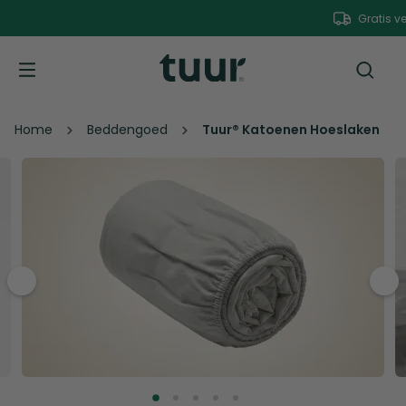
Gratis verzendi
Home
Beddengoed
Tuur® Katoenen Hoeslaken
pre
nex
v
t