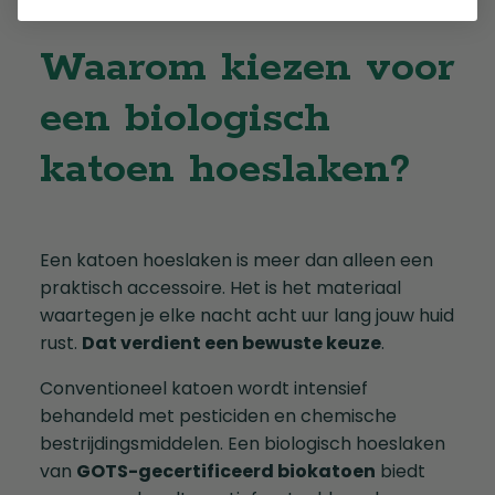
Waarom kiezen voor
een biologisch
katoen hoeslaken?
Een katoen hoeslaken is meer dan alleen een
praktisch accessoire. Het is het materiaal
waartegen je elke nacht acht uur lang jouw huid
rust.
Dat verdient een bewuste keuze
.
Conventioneel katoen wordt intensief
behandeld met pesticiden en chemische
bestrijdingsmiddelen. Een biologisch hoeslaken
van
GOTS-gecertificeerd biokatoen
biedt