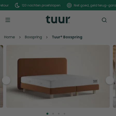
120 nachten proefslapen
Niet goed, geld terug-garantie
Home
Boxspring
Tuur® Boxspring
pre
nex
v
t