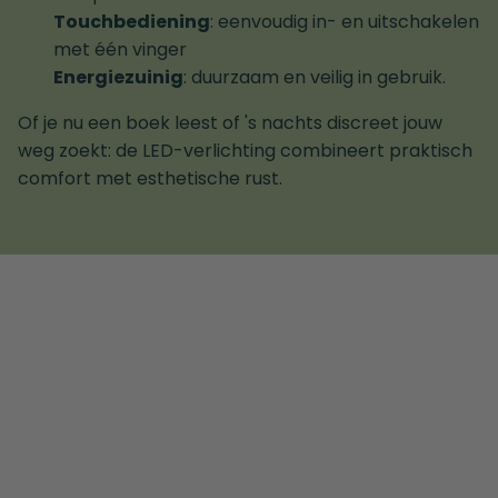
Touchbediening
: eenvoudig in- en uitschakelen
met één vinger
Energiezuinig
: duurzaam en veilig in gebruik.
Of je nu een boek leest of 's nachts discreet jouw
weg zoekt: de LED-verlichting combineert praktisch
comfort met esthetische rust.