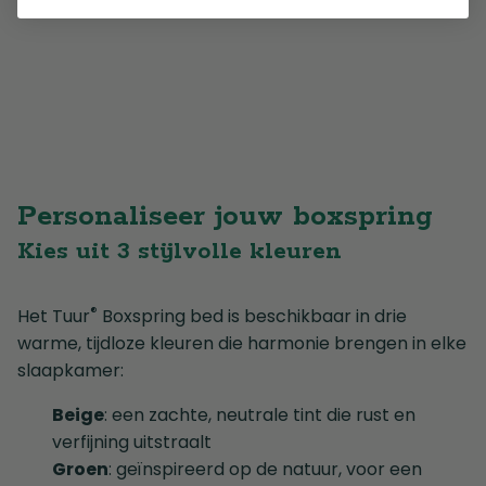
Personaliseer jouw boxspring
Kies uit 3 stijlvolle kleuren
®
Het Tuur
Boxspring bed is beschikbaar in drie
warme, tijdloze kleuren die harmonie brengen in elke
slaapkamer:
Beige
: een zachte, neutrale tint die rust en
verfijning uitstraalt
Groen
: geïnspireerd op de natuur, voor een